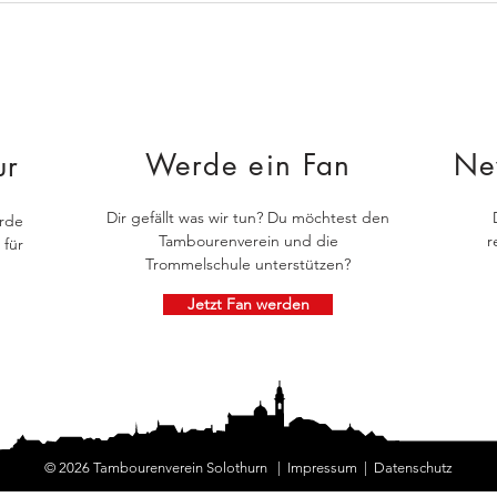
Werde ein Fan
Ne
ur
Dir gefällt was wir tun? Du möchtest den
rde
Tambourenverein und die
r
 für
Trommelschule unterstützen?
Jetzt Fan werden
© 2026 Tambourenverein Solothurn
|
Impressum
|
Datenschutz