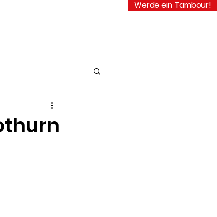
Werde ein Tambour!
ooking
Login
lothurn