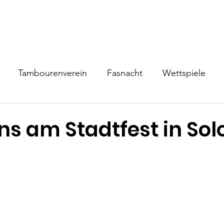
Über uns
Trommelschule
Uns Live erleben
Kontakt / B
Tambourenverein
Fasnacht
Wettspiele
ns am Stadtfest in So