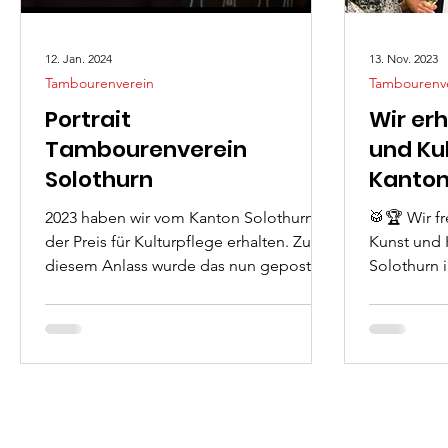
12. Jan. 2024
13. Nov. 2023
Tambourenverein
Tambourenv
Portrait
Wir er
Tambourenverein
und Ku
Solothurn
Kanton
2023 haben wir vom Kanton Solothurn
🥁🏆 Wir f
der Preis für Kulturpflege erhalten. Zu
Kunst und 
diesem Anlass wurde das nun gepostet
Solothurn 
Portraitvideo erstellt...
erhalten zu