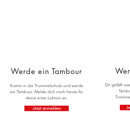
Wer
Werde ein Tambour
Dir gefällt w
Komm in die Trommelschule und werde
Tambo
ein Tambour. Melde dich noch heute für
Trommel
deine erste Lektion an.
J
Jetzt anmelden