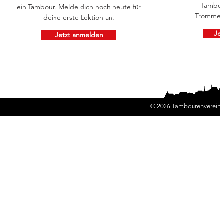
Tambo
ein Tambour. Melde dich noch heute für
Trommel
deine erste Lektion an.
J
Jetzt anmelden
© 2026 Tambourenverein