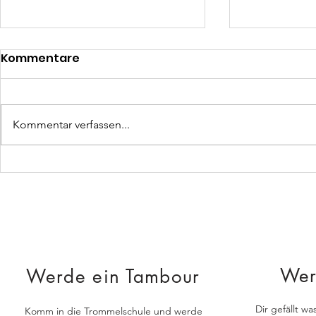
Kommentare
Kommentar verfassen...
Erlebe uns am Stadtfest
Anmeldu
in Solothurn
Schnupper
Wer
Werde ein Tambour
Dir gefällt w
Komm in die Trommelschule und werde