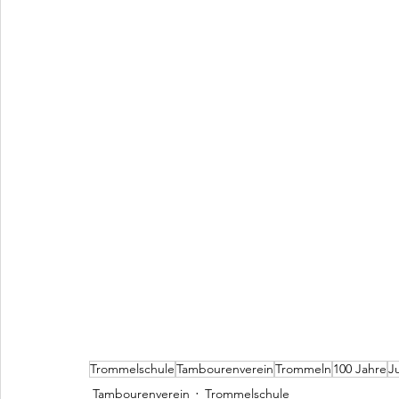
Trommelschule
Tambourenverein
Trommeln
100 Jahre
J
Tambourenverein
Trommelschule