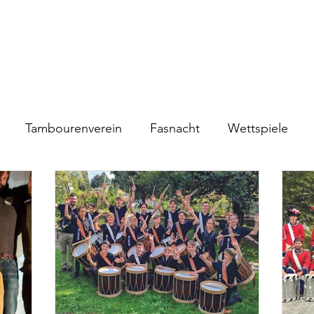
Über uns
Trommelschule
Uns Live erleben
Kontakt / B
Tambourenverein
Fasnacht
Wettspiele