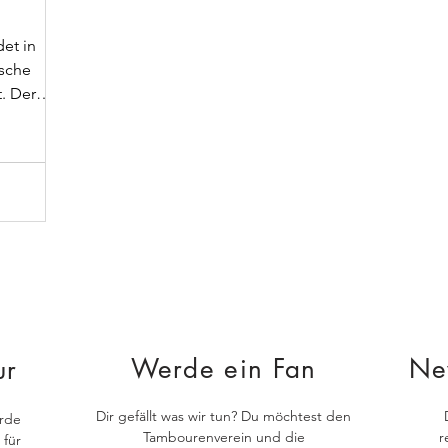
det in
ische
t. Der
Werde ein Fan
Ne
ur
Dir gefällt was wir tun? Du möchtest den
rde
Tambourenverein und die
r
 für