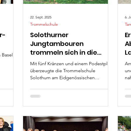
22. Sept. 2025
6. J
Trommelschule
Ta
r-
Solothurner
E
Jungtambouren
A
trommeln sich in die
L
 Basel
nationale Spitze
Mit fünf Kränzen und einem Podestplatz
Am
überzeugte die Trommelschule
un
Solothurn am Eidgenössischen
na
Jungtambourenfest in Lenzburg
We
eindrucksvoll.
du
au
ge