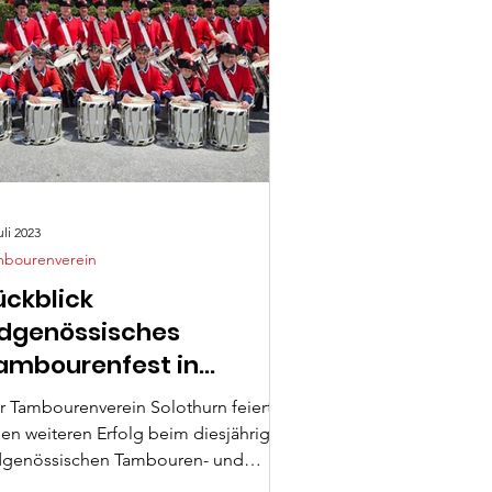
uli 2023
mbourenverein
ückblick
idgenössisches
ambourenfest in
avièse
r Tambourenverein Solothurn feiert
nen weiteren Erfolg beim diesjährigen
dgenössischen Tambouren- und
iferfest in Savièse (VS)....