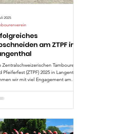
uli 2025
mbourenverein
rfolgreiches
bschneiden am ZTPF in
angenthal
 Zentralschweizerischen Tambouren-
d Pfeiferfest (ZTPF) 2025 in Langenthal
hmen wir mit viel Engagement am
ttspiel der Tambouren teil und
rften dabei sowohl musikalisch als
ch stimmungsmässig ein rundum
lungenes Fest erleben.