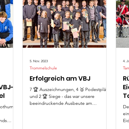
5. Nov. 2023
4. J
Trommelschule
Ta
Erfolgreich am VBJ
R
VBJ-
E
7 🏆 Auszeichnungen, 4 🥈 Podestplätze
el
T
und 2 🏆 Siege - das war unsere
S
beeindruckende Ausbeute am
lothurner
De
diesjährigen Tambourenwettspiel des...
ei
ands
Ei
n
Pfe